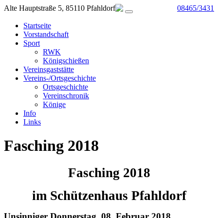
Alte Hauptstraße 5, 85110 Pfahldorf
08465/3431
Startseite
Vorstandschaft
Sport
RWK
Königschießen
Vereinsgaststätte
Vereins-/Ortsgeschichte
Ortsgeschichte
Vereinschronik
Könige
Info
Links
Fasching 2018
Fasching 2018
im Schützenhaus Pfahldorf
Unsinniger Donnerstag, 08. Februar 2018