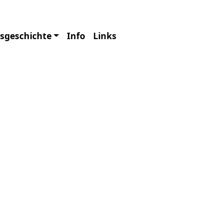
08465/3431
tsgeschichte
Info
Links