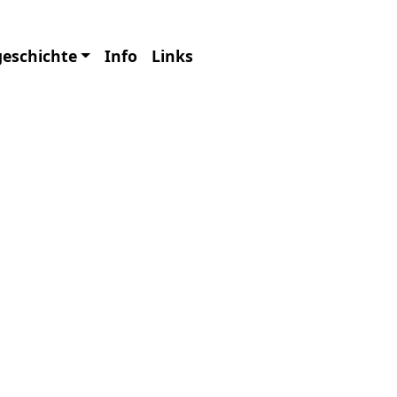
08465/3431
geschichte
Info
Links